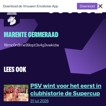
Download de Vrouwen Eredivisie App
Download
MARENTE GERMERAAD
18mc0n9me99opt3s4g3vwkidw
LEES OOK
PSV wint voor het eerst in
clubhistorie de Supercup
31 jul 2026