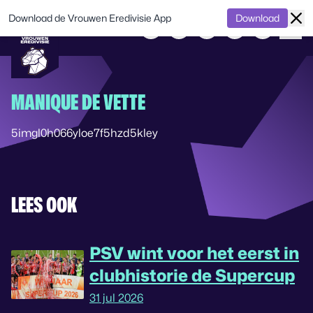
Download de Vrouwen Eredivisie App
Download
MANIQUE DE VETTE
5imgl0h066yloe7f5hzd5kley
LEES OOK
PSV wint voor het eerst in
clubhistorie de Supercup
31 jul 2026