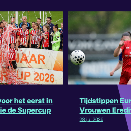
oor het eerst in
Tijdstippen Eu
rie de Supercup
Vrouwen Eredi
omgedraaid
28 jul 2026