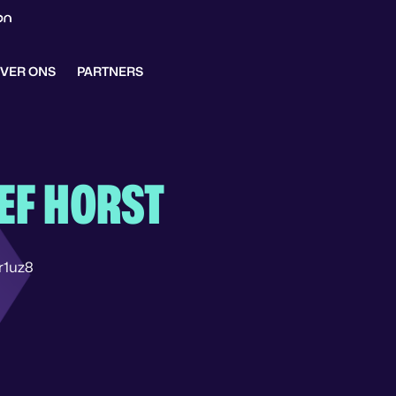
VER ONS
PARTNERS
EF HORST
r1uz8