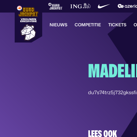
NIEUWS
COMPETITIE
TICKETS
O
MADELI
du7s74trz5j732gkssfi
LEES OOK