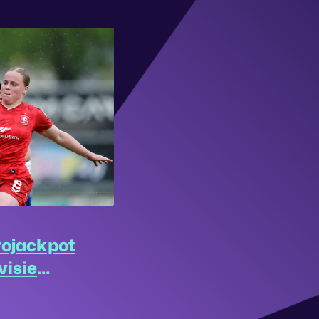
rojackpot
visie