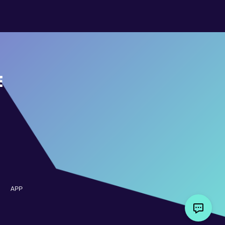
E
APP