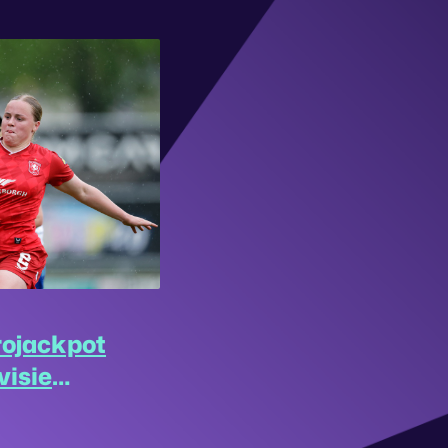
rojackpot
visie