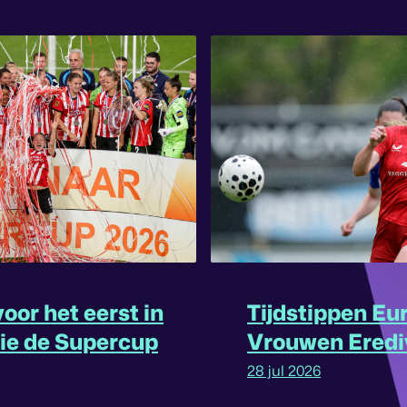
oor het eerst in
Tijdstippen Eu
rie de Supercup
Vrouwen Eredi
omgedraaid
28 jul 2026