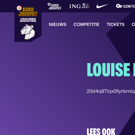
NIEUWS
COMPETITIE
TICKETS
O
LOUISE
20d4q87iqx0llyrbmi
LEES OOK