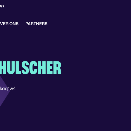
VER ONS
PARTNERS
 HULSCHER
qkaq1w4