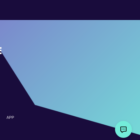
E
APP