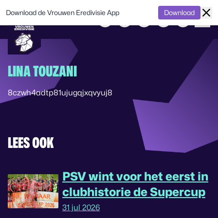
Download de Vrouwen Eredivisie App
Download
LINA TOUZANI
8czwh4adtp81ujugqjxqvyuj8
LEES OOK
PSV wint voor het eerst in
clubhistorie de Supercup
31 jul 2026