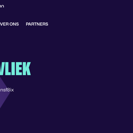
VER ONS
PARTNERS
VLIEK
nsf8ix