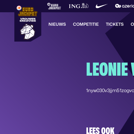
NIEUWS
COMPETITIE
TICKETS
O
LEONIE 
1nyw030v3jjm51zogvc
LEES OOK