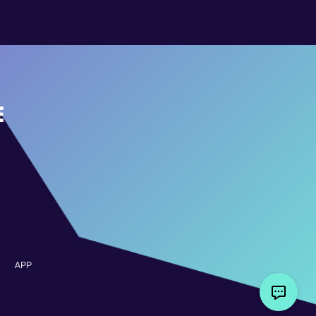
E
APP