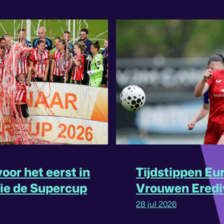
oor het eerst in
Tijdstippen Eu
rie de Supercup
Vrouwen Eredi
omgedraaid
28 jul 2026