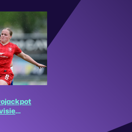
rojackpot
visie