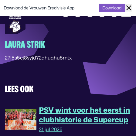
Download de Vrouwen Eredivisie App
Download
LAURA STRIK
27l5s5cj8syjd72ahuqhu5mtx
LEES OOK
PSV wint voor het eerst in
clubhistorie de Supercup
31 jul 2026