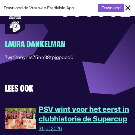
Download de Vrouwen Eredivisie App
Download
LAURA DANKELMAN
7wr12nhyms75hn38tpjgpacd0
LEES OOK
PSV wint voor het eerst in
clubhistorie de Supercup
31 jul 2026