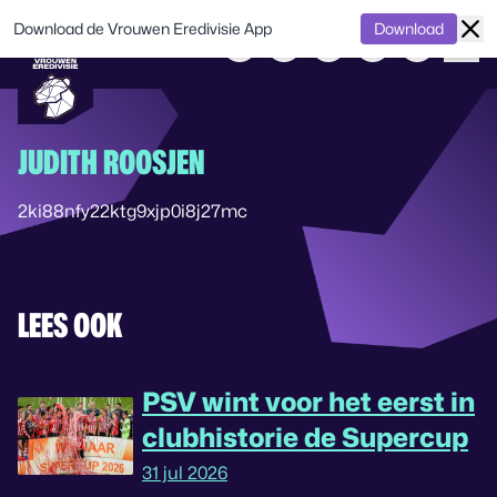
Download de Vrouwen Eredivisie App
Download
JUDITH ROOSJEN
2ki88nfy22ktg9xjp0i8j27mc
LEES OOK
PSV wint voor het eerst in
clubhistorie de Supercup
31 jul 2026