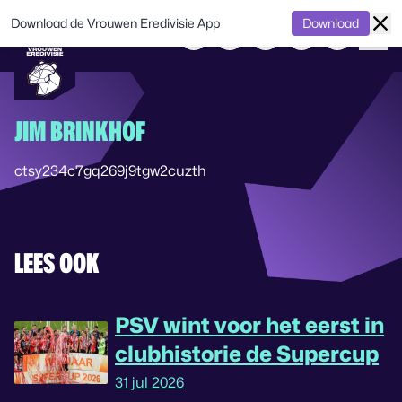
Download de Vrouwen Eredivisie App
Download
JIM BRINKHOF
ctsy234c7gq269j9tgw2cuzth
LEES OOK
PSV wint voor het eerst in
clubhistorie de Supercup
31 jul 2026