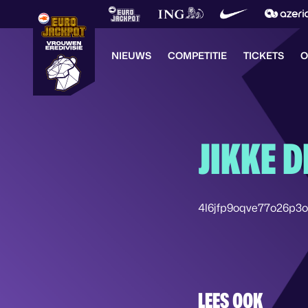
NIEUWS
COMPETITIE
TICKETS
O
JIKKE D
4l6jfp9oqve77o26p3
LEES OOK