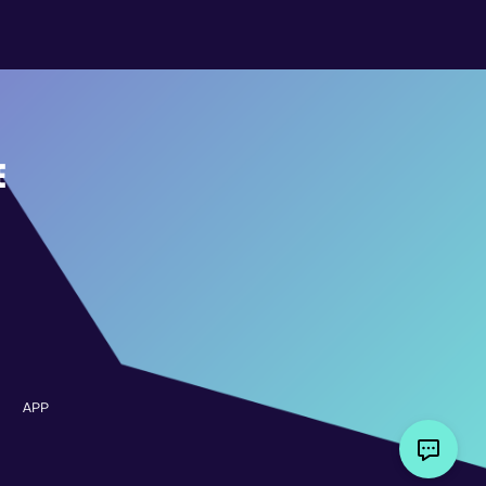
E
APP