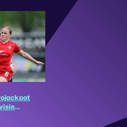
rojackpot
visie