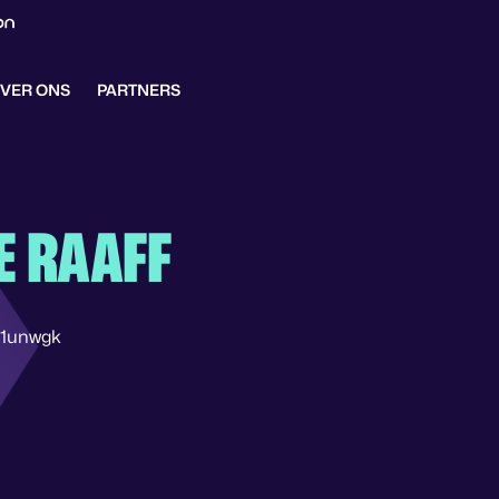
VER ONS
PARTNERS
E RAAFF
o1unwgk