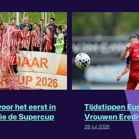
oor het eerst in
Tijdstippen Eu
rie de Supercup
Vrouwen Eredi
omgedraaid
28 jul 2026