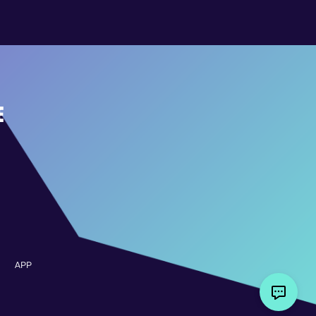
E
APP