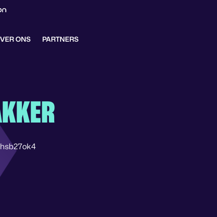
VER ONS
PARTNERS
AKKER
hsb27ok4