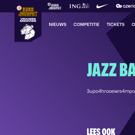
NIEUWS
COMPETITIE
TICKETS
O
JAZZ B
3upo4hrooewrs4mpo
LEES OOK