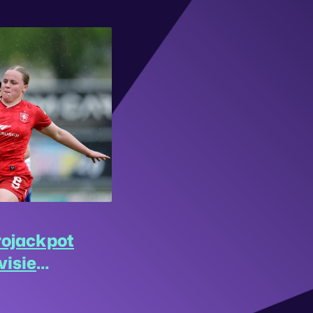
rojackpot
visie