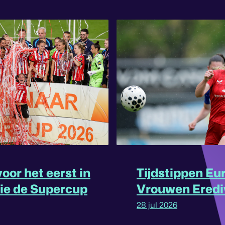
oor het eerst in
Tijdstippen Eu
rie de Supercup
Vrouwen Eredi
omgedraaid
28 jul 2026