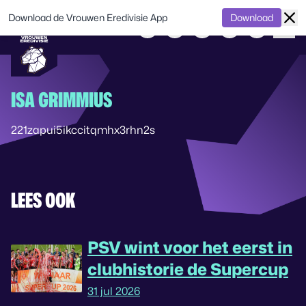
Download de Vrouwen Eredivisie App
Download
ISA GRIMMIUS
221zapui5ikccitqmhx3rhn2s
LEES OOK
PSV wint voor het eerst in
clubhistorie de Supercup
31 jul 2026