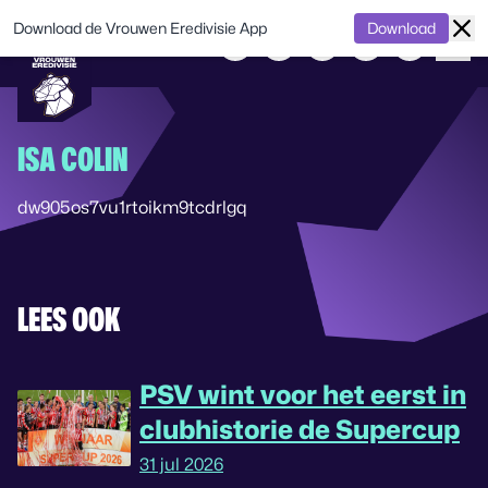
Download de Vrouwen Eredivisie App
Download
ISA COLIN
dw905os7vu1rtoikm9tcdrlgq
LEES OOK
PSV wint voor het eerst in
clubhistorie de Supercup
31 jul 2026