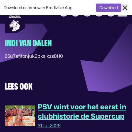
Download de Vrouwen Eredivisie App
Download
INDI VAN DALEN
66u7efjfonjuk2pksikzs8f10
LEES OOK
PSV wint voor het eerst in
clubhistorie de Supercup
31 jul 2026