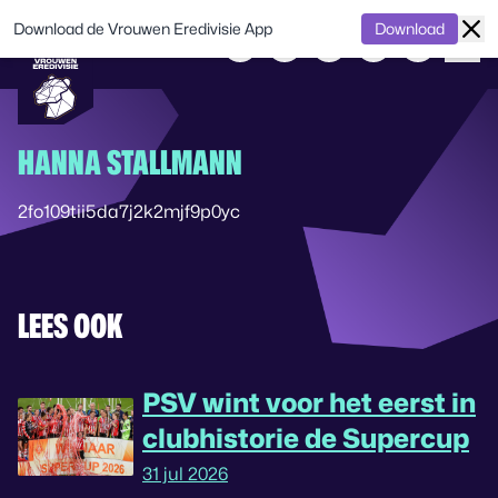
Download de Vrouwen Eredivisie App
Download
HANNA STALLMANN
2fo109tii5da7j2k2mjf9p0yc
LEES OOK
PSV wint voor het eerst in
clubhistorie de Supercup
31 jul 2026