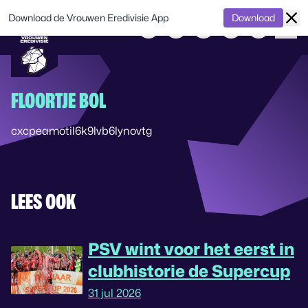
Download de Vrouwen Eredivisie App
Download
FLOORTJE BOL
cxcpeamotil6k9lvb6lynovtg
LEES OOK
PSV wint voor het eerst in
clubhistorie de Supercup
31 jul 2026