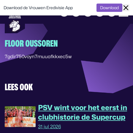
Download de Vrouwen Eredivisie App
Download
FLOOR OUSSOREN
7gdir750voyn7muuafkkxec5w
LEES OOK
PSV wint voor het eerst in
clubhistorie de Supercup
31 jul 2026