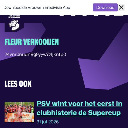
Download de Vrouwen Eredivisie App
Download
FLEUR VERKOOIJEN
24vnr0nuan8g9yyw7zljkntp0
LEES OOK
PSV wint voor het eerst in
clubhistorie de Supercup
31 jul 2026