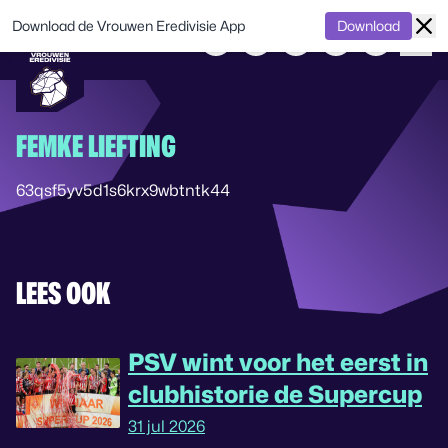
Download de Vrouwen Eredivisie App
Download
FEMKE LIEFTING
63qsf5yv5d1s6krx9wbtntk44
LEES OOK
PSV wint voor het eerst in
clubhistorie de Supercup
31 jul 2026