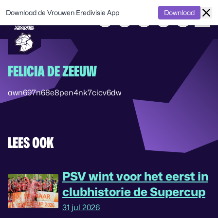
Download de Vrouwen Eredivisie App
Download
FELICIA DE ZEEUW
awn697n68e8pen4nk7cicv6dw
LEES OOK
PSV wint voor het eerst in
clubhistorie de Supercup
31 jul 2026