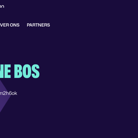
VER ONS
PARTNERS
NE BOS
vm2h6ok