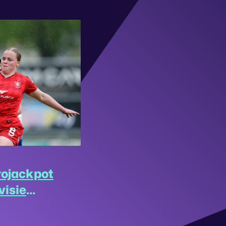
rojackpot
visie