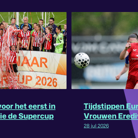
oor het eerst in
Tijdstippen Eu
rie de Supercup
Vrouwen Eredi
omgedraaid
28 jul 2026