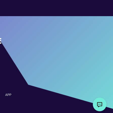
E
APP