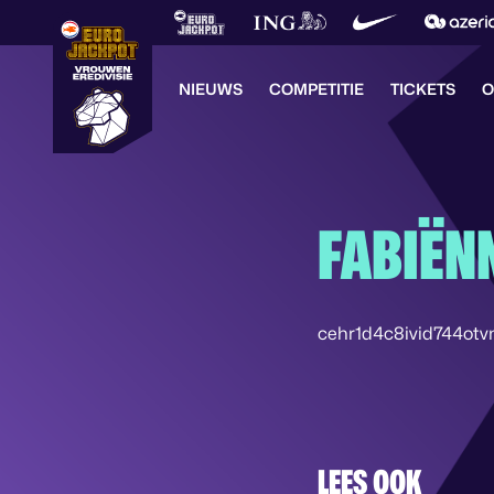
NIEUWS
COMPETITIE
TICKETS
O
FABIËN
cehr1d4c8ivid744ot
LEES OOK