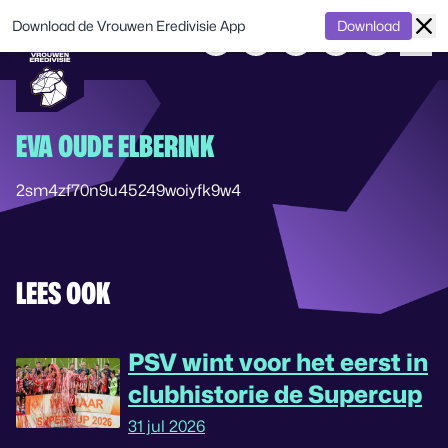
Download de Vrouwen Eredivisie App
Download
EVA OUDE ELBERINK
2sm4zf70n9u45249woiyfk9w4
LEES OOK
PSV wint voor het eerst in
clubhistorie de Supercup
31 jul 2026