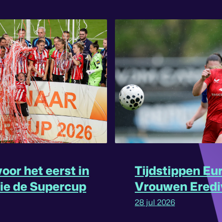
oor het eerst in
Tijdstippen Eu
rie de Supercup
Vrouwen Eredi
omgedraaid
28 jul 2026