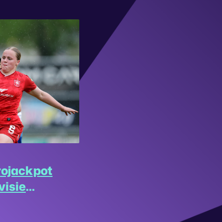
rojackpot
visie