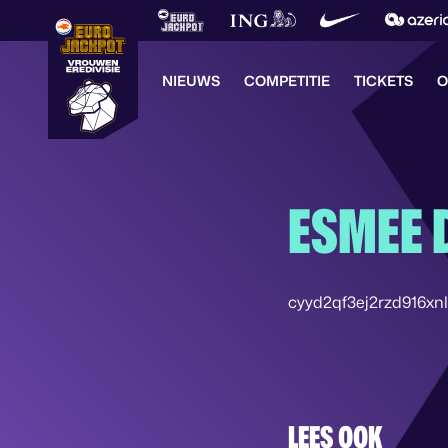
NIEUWS
COMPETITIE
TICKETS
O
ESMEE 
cyyd2qf3ej2rzd916xn
LEES OOK