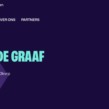
VER ONS
PARTNERS
DE GRAAF
l3kvrp