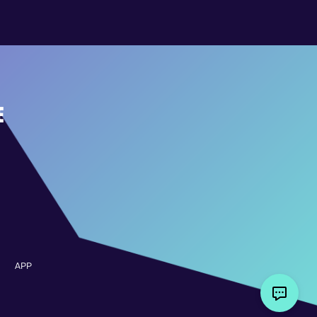
E
APP