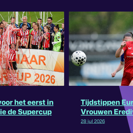
oor het eerst in
Tijdstippen Eu
rie de Supercup
Vrouwen Eredi
omgedraaid
28 jul 2026