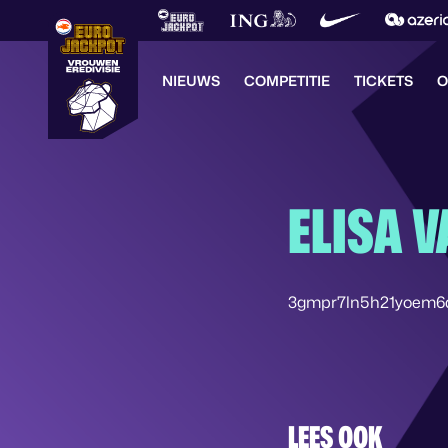
NIEUWS
COMPETITIE
TICKETS
O
ELISA V
3gmpr7ln5h21yoem
LEES OOK