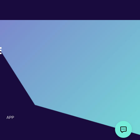
E
APP