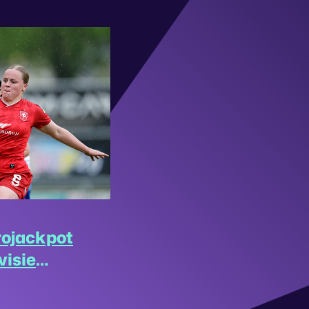
rojackpot
visie