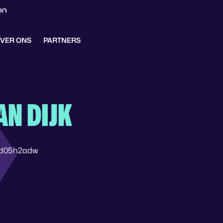
VER ONS
PARTNERS
AN DIJK
6d05h2adw