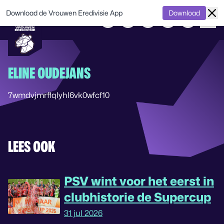
Download de Vrouwen Eredivisie App
Download
ELINE OUDEJANS
7wmdvjmrflqlyhl6vk0wfcf10
LEES OOK
PSV wint voor het eerst in
clubhistorie de Supercup
31 jul 2026