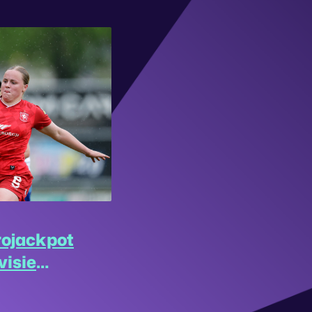
rojackpot
visie