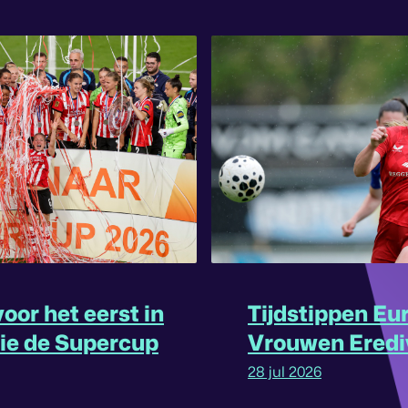
oor het eerst in
Tijdstippen Eu
rie de Supercup
Vrouwen Eredi
omgedraaid
28 jul 2026