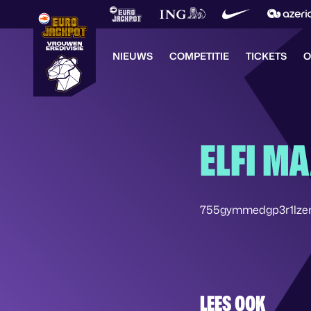
NIEUWS
COMPETITIE
TICKETS
O
ELFI M
755gymmedgp3r1lze
LEES OOK