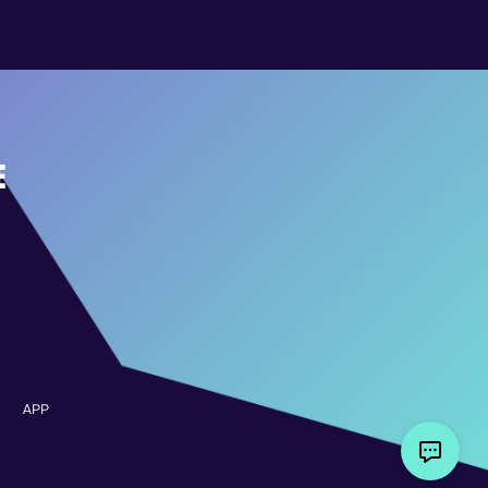
E
APP