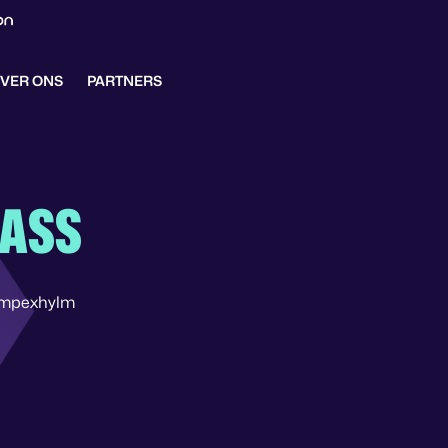
VER ONS
PARTNERS
AASS
mpexhylm