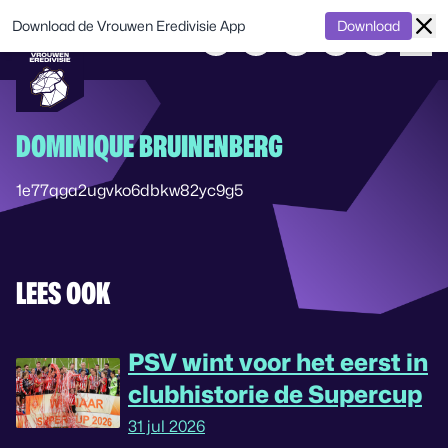
Download de Vrouwen Eredivisie App
Download
DOMINIQUE BRUINENBERG
1e77qga2ugvko6dbkw82yc9g5
LEES OOK
PSV wint voor het eerst in
clubhistorie de Supercup
31 jul 2026