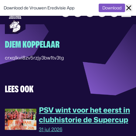
Download de Vrouwen Eredivisie App
Download
DJEM KOPPELAAR
crxqlkvi8zv5rzjy3bw1tv3tg
LEES OOK
PSV wint voor het eerst in
clubhistorie de Supercup
31 jul 2026