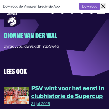
Download de Vrouwen Eredivisie App
Download
DIONNE VAN DER WAL
dyraavvpqidw9zkjdhmzx3w4q
LEES OOK
PSV wint voor het eerst in
clubhistorie de Supercup
31 jul 2026