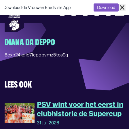
Download de Vrouwen Eredivisie App
Download
DIANA DA DEPPO
8cxb24kdio7lepqbvmz5tos9g
LEES OOK
PSV wint voor het eerst in
clubhistorie de Supercup
31 jul 2026