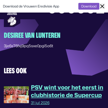
Download de Vrouwen Eredivisie App
Download
DESIREE VAN LUNTEREN
3je6s76fxj9pq5sxe0pgi5a6t
LEES OOK
PSV wint voor het eerst in
clubhistorie de Supercup
31 jul 2026