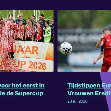
oor het eerst in
Tijdstippen Eu
rie de Supercup
Vrouwen Eredi
omgedraaid
28 jul 2026