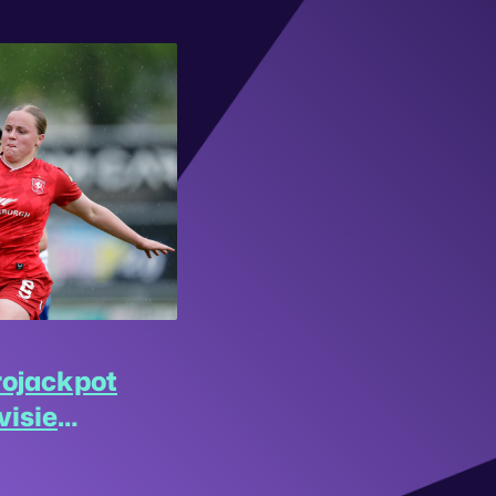
rojackpot
visie