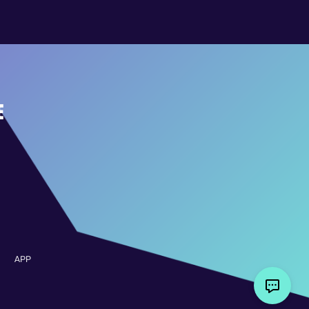
E
APP