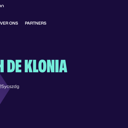
VER ONS
PARTNERS
H DE KLONIA
25ycszdg