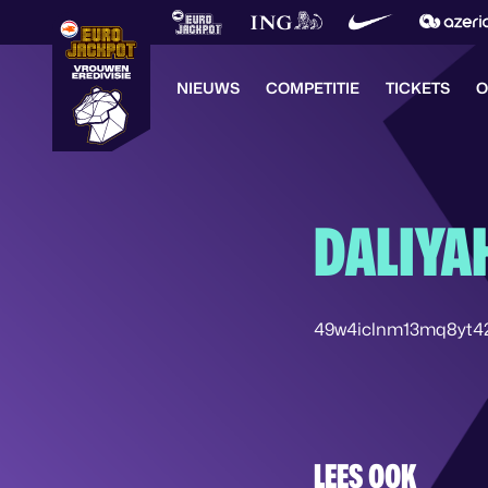
NIEUWS
COMPETITIE
TICKETS
O
DALIYA
49w4iclnm13mq8yt4
LEES OOK