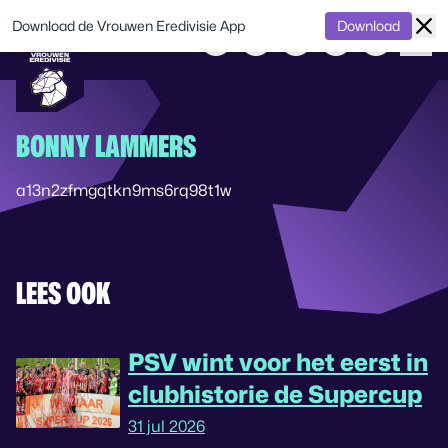
Download de Vrouwen Eredivisie App
Download
BONNY LAMMERS
a13n2zfmgqtkn9ms6rq98t1w
LEES OOK
PSV wint voor het eerst in
clubhistorie de Supercup
31 jul 2026