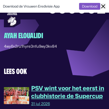
Download de Vrouwen Eredivisie App
Download
AYAH ELOUALIDI
4wy6v2ru1hyre3nfu9wy3kv84
LEES OOK
PSV wint voor het eerst in
clubhistorie de Supercup
31 jul 2026