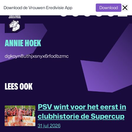
Download de Vrouwen Eredivisie App
Download
ANNIE HOEK
dgkoyn8uthjxsnyx6rfodbzmc
LEES OOK
PSV wint voor het eerst in
clubhistorie de Supercup
31 jul 2026