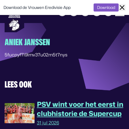
Download de Vrouwen Eredivisie App
Download
ANIEK JANSSEN
5fucpyf7i9lmv37u02m5t7nys
LEES OOK
PSV wint voor het eerst in
clubhistorie de Supercup
31 jul 2026