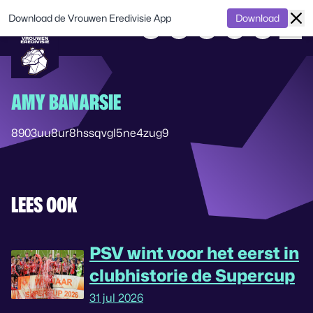
Download de Vrouwen Eredivisie App
Download
AMY BANARSIE
8903uu8ur8hssqvgl5ne4zug9
LEES OOK
PSV wint voor het eerst in
clubhistorie de Supercup
31 jul 2026