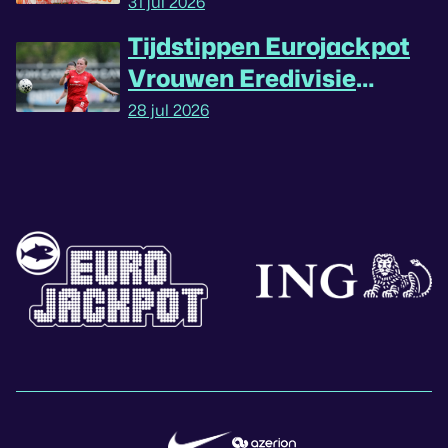
31 jul 2026
Tijdstippen Eurojackpot
Vrouwen Eredivisie
omgedraaid
28 jul 2026