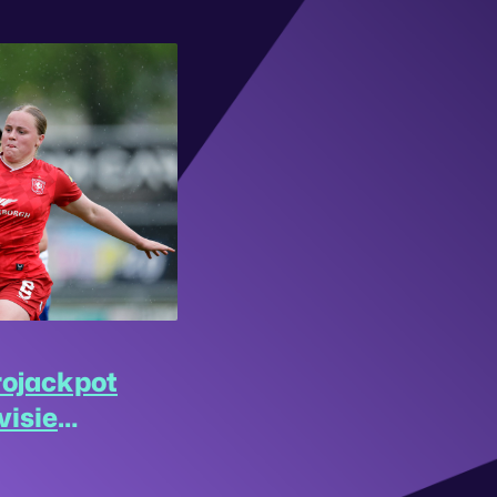
rojackpot
visie