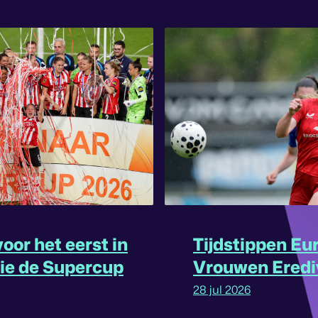
oor het eerst in
Tijdstippen Eu
rie de Supercup
Vrouwen Eredi
omgedraaid
28 jul 2026