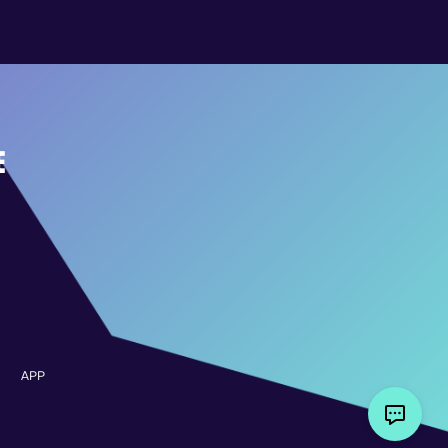
E
APP