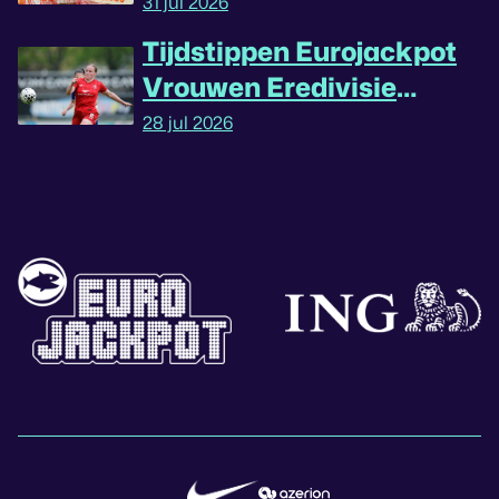
31 jul 2026
Tijdstippen Eurojackpot
Vrouwen Eredivisie
omgedraaid
28 jul 2026