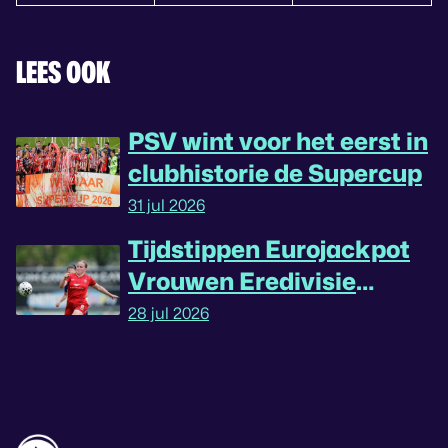
LEES OOK
PSV wint voor het eerst in
clubhistorie de Supercup
31 jul 2026
Tijdstippen Eurojackpot
Vrouwen Eredivisie
omgedraaid
28 jul 2026