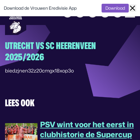
Download de Vrouwen Eredivisie App
Download
UTRECHT VS SC HEERENVEEN
2025/2026
biedzjnen32z20cmgx18xop3o
LEES OOK
PSV wint voor het eerst in
clubhistorie de Supercup