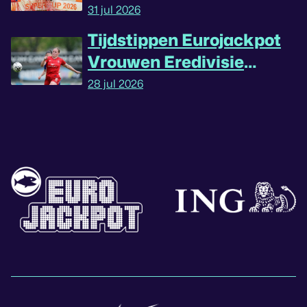
31 jul 2026
Tijdstippen Eurojackpot
Vrouwen Eredivisie
omgedraaid
28 jul 2026