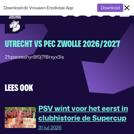
Download de Vrouwen Eredivisie App
Download
UTRECHT VS PEC ZWOLLE 2026/2027
21qseawshyr8f0j7f8rxyx3is
LEES OOK
PSV wint voor het eerst in
clubhistorie de Supercup
31 jul 2026