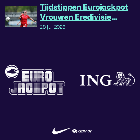
Tijdstippen Eurojackpot
Vrouwen Eredivisie
omgedraaid
28 jul 2026