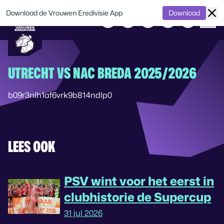
Download de Vrouwen Eredivisie App
Download
UTRECHT VS NAC BREDA 2025/2026
b09r3nlh1af6vrk9b814ndlp0
LEES OOK
PSV wint voor het eerst in
clubhistorie de Supercup
31 jul 2026