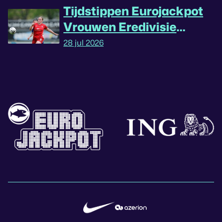
Tijdstippen Eurojackpot
Vrouwen Eredivisie
omgedraaid
28 jul 2026