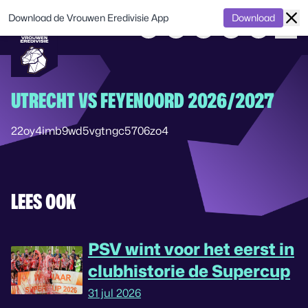
Download de Vrouwen Eredivisie App
Download
UTRECHT VS FEYENOORD 2026/2027
22oy4imb9wd5vgtngc5706zo4
LEES OOK
PSV wint voor het eerst in
clubhistorie de Supercup
31 jul 2026