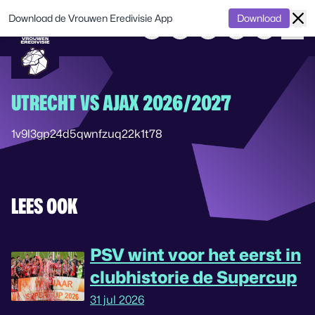
Download de Vrouwen Eredivisie App
Download
UTRECHT VS AJAX 2026/2027
1v9l3gp24d5qwnfzuq22k1t78
LEES OOK
PSV wint voor het eerst in
clubhistorie de Supercup
31 jul 2026