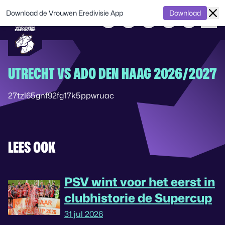
Download de Vrouwen Eredivisie App
Download
UTRECHT VS ADO DEN HAAG 2026/2027
27tzl65gnf92fg17k5ppwruac
LEES OOK
PSV wint voor het eerst in
clubhistorie de Supercup
31 jul 2026