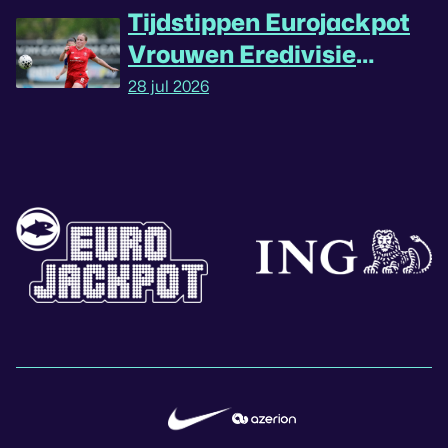
Tijdstippen Eurojackpot
Vrouwen Eredivisie
omgedraaid
28 jul 2026