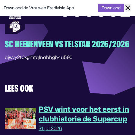
Download de Vrouwen Eredivisie App
Download
SC HEERENVEEN VS TELSTAR 2025/2026
ajwvy2t0xgmtqlnabbgb4u590
LEES OOK
PSV wint voor het eerst in
clubhistorie de Supercup
31 jul 2026