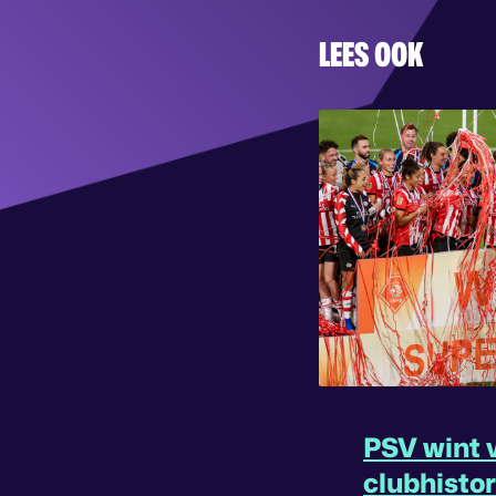
LEES OOK
PSV wint v
clubhisto