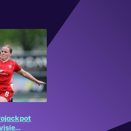
rojackpot
visie