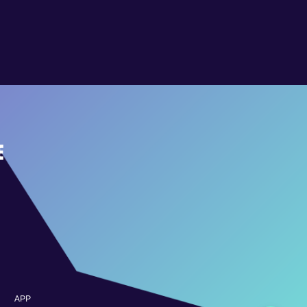
E
APP