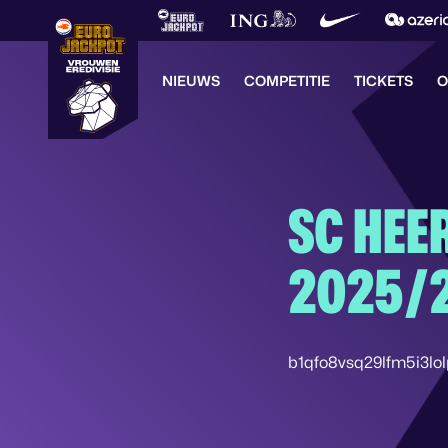
NIEUWS
COMPETITIE
TICKETS
O
SC HEE
2025/
b1qfo8vsq29lfm5i3lo